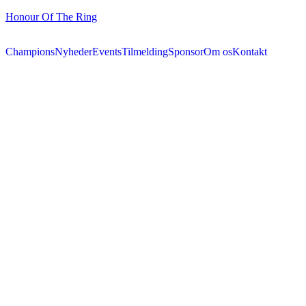
Honour Of The Ring
Champions
Nyheder
Events
Tilmelding
Sponsor
Om os
Kontakt