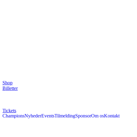
Shop
Billetter
Tickets
Champions
Nyheder
Events
Tilmelding
Sponsor
Om os
Kontakt